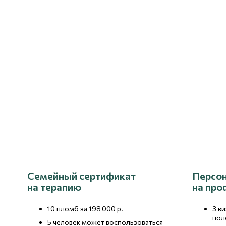
Cемейный сертификат
Персон
на терапию
на про
10 пломб за 198 000 р.
3 в
пол
5 человек может воспользоваться