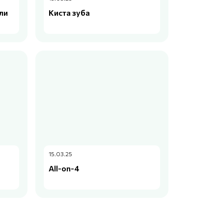
ли
Киста зуба
15.03.25
All-on-4