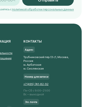
аетесь с
политикой обработки персональных данных
МАЦИЯ
КОНТАКТЫ
Адрес
альности
Трубниковский пер.13 с1, Москва,
глашение
Россия
м. Арбатская
м. Смоленская
Номер для записи
+7 (495) 741-82-92
Пн-Сб с 9:00−21:00
Вс — выходной
Эл. почта