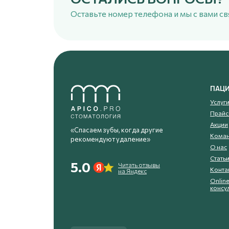
Оставьте номер телефона и мы с вами с
ПАЦ
Услуг
Прайс
Акции
«Спасаем зубы, когда другие
Кома
рекомендуют удаление»
О нас
Стать
5.0
Читать отзывы
Конта
на Яндекс
Online
консу