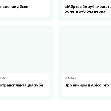
паление дёсен
«Мёртвый» зуб: может 
болеть зуб без нерва
3.25
15.03.25
отрансплантация зуба
Про виниры в Apico.pro