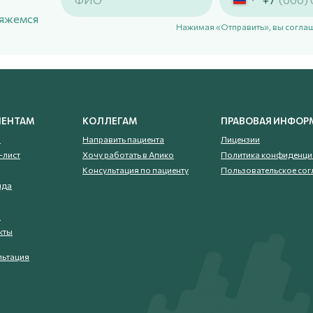
вяжемся
Нажимая «Отправить», вы соглаш
ИЕНТАМ
КОЛЛЕГАМ
ПРАВОВАЯ ИНФОР
и
Направить пациента
Лицензии
-лист
Хочу работать в Апико
Политика конфиденци
Консультация по пациенту
Пользовательское со
нда
и
кты
льтация