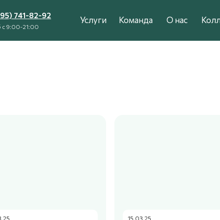
495) 741-82-92
Услуги
Команда
О нас
Колл
 с 9:00-21:00
3.25
15.03.25