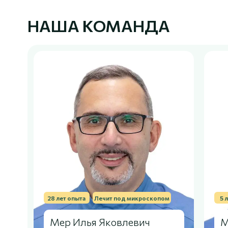
НАША КОМАНДА
28 лет опыта
Лечит под микроскопом
5 
Мер Илья Яковлевич
М