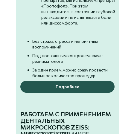
препаратов, мы используем препарат
«Пропофол». При этом
вы находитесь в состоянии глубокой
релаксации и не испытываете боли
или дискомфорта.
Без страха, стресса и неприятных
воспоминаний
Под постоянным контролем врача-
реаниматолога
За один прием можно сразу провести
большое количество процедур
Подробнее
РАБОТАЕМ С ПРИМЕНЕНИЕМ
ДЕНТАЛЬНЫХ
МИКРОСКОПОВ ZEISS:
МИКРОСКОПОВ
MERCEDES`ОВ В МИРЕ